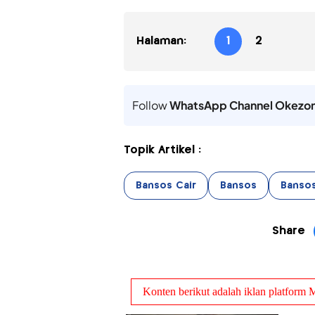
Halaman:
1
2
Follow
WhatsApp Channel Okezo
Topik Artikel :
Bansos Cair
Bansos
Banso
Share