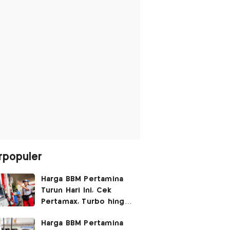
rpopuler
Harga BBM Pertamina
Turun Hari Ini, Cek
Pertamax, Turbo hingga
Pertalite 7 Agustus
Harga BBM Pertamina
2026