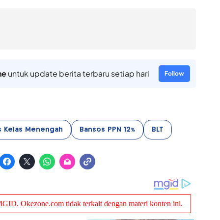
ne
untuk update berita terbaru setiap hari
Follow
s Kelas Menengah
Bansos PPN 12%
BLT