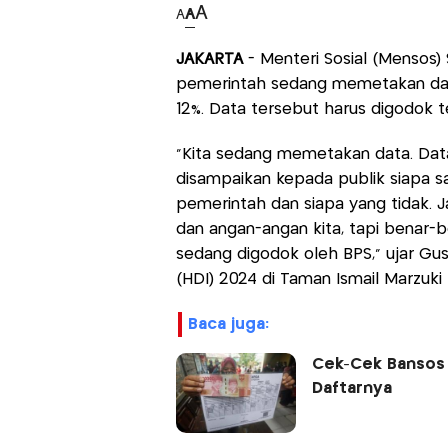
A
A
A
JAKARTA
- Menteri Sosial (Mensos)
pemerintah sedang memetakan dat
12%. Data tersebut harus digodok te
“Kita sedang memetakan data. Datan
disampaikan kepada publik siapa 
pemerintah dan siapa yang tidak. J
dan angan-angan kita, tapi benar-b
sedang digodok oleh BPS,” ujar Gus I
(HDI) 2024 di Taman Ismail Marzuki (
baca juga:
Cek-Cek Bansos I
Daftarnya