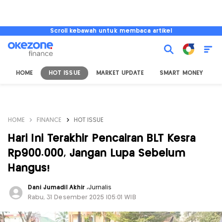
Scroll kebawah untuk membaca artikel
HOME
HOT ISSUE
MARKET UPDATE
SMART MONEY
I
HOME
FINANCE
HOT ISSUE
Hari Ini Terakhir Pencairan BLT Kesra
Rp900.000, Jangan Lupa Sebelum
Hangus!
Dani Jumadil Akhir
,
Jurnalis
Rabu, 31 Desember 2025 |05:01 WIB