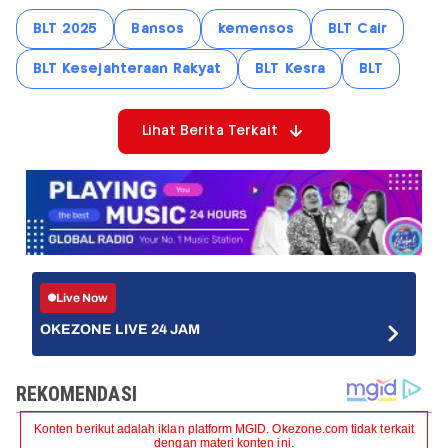
BLT 2025
Bansos
kemensos
BLT Cair
BLT Kesejahteraan Rakyat
BLT Kesra
BLT
Lihat Berita Terkait
Live Now
OKEZONE LIVE 24 JAM