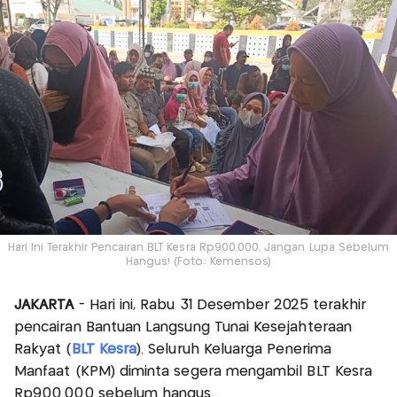
Hari Ini Terakhir Pencairan BLT Kesra Rp900.000, Jangan Lupa Sebelum
Hangus! (Foto: Kemensos)
JAKARTA
- Hari ini, Rabu 31 Desember 2025 terakhir
pencairan Bantuan Langsung Tunai Kesejahteraan
Rakyat (
BLT Kesra
). Seluruh Keluarga Penerima
Manfaat (KPM) diminta segera mengambil BLT Kesra
Rp900.000 sebelum hangus.