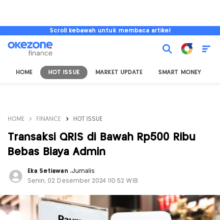
Scroll kebawah untuk membaca artikel
HOME
HOT ISSUE
MARKET UPDATE
SMART MONEY
I
HOME
FINANCE
HOT ISSUE
Transaksi QRIS di Bawah Rp500 Ribu
Bebas Biaya Admin
Eka Setiawan
,
Jurnalis
Senin, 02 Desember 2024 |10:52 WIB