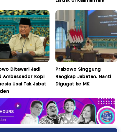
Listrik di Kalimantan!
owo Ditawari Jadi
Prabowo Singgung
d Ambassador Kopi
Rangkap Jabatan: Nanti
esia Usai Tak Jabat
Digugat ke MK
iden