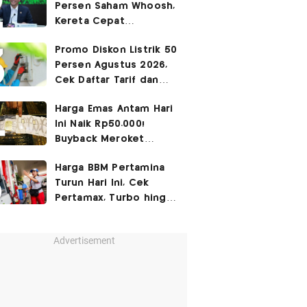
Persen Saham Whoosh,
Kereta Cepat
Diperpanjang hingga
Promo Diskon Listrik 50
Surabaya
Persen Agustus 2026,
Cek Daftar Tarif dan
Syaratnya
Harga Emas Antam Hari
Ini Naik Rp50.000!
Buyback Meroket
Rp90.000
Harga BBM Pertamina
Turun Hari Ini, Cek
Pertamax, Turbo hingga
Pertalite 7 Agustus
2026
Advertisement