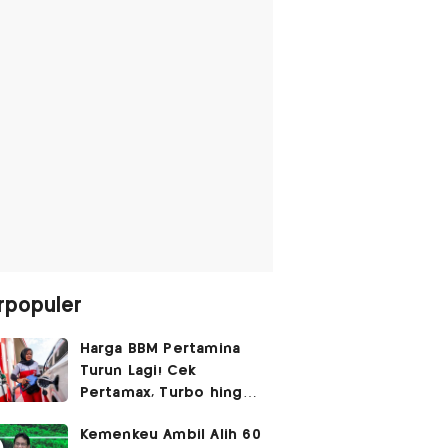
rpopuler
Harga BBM Pertamina
Turun Lagi! Cek
Pertamax, Turbo hingga
Pertalite Hari Ini 6
Kemenkeu Ambil Alih 60
Agustus 2026