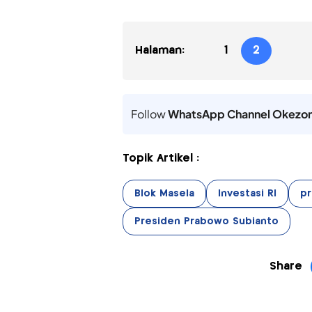
Halaman:
1
2
Follow
WhatsApp Channel Okezo
Topik Artikel :
Blok Masela
Investasi RI
pr
Presiden Prabowo Subianto
Share