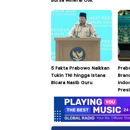
Bursa Mineral OJK
5 Fakta Prabowo Naikkan
Prab
Tukin TNI hingga Istana
Bran
Bicara Nasib Guru
Indon
Pres