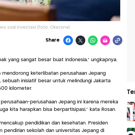
wo soal Investasi (Foto: Okezone)
Share
pak yang sangat besar buat Indonesia," ungkapnya.
ga mendorong keterlibatan perusahaan Jepang
 sebuah inisiatif besar untuk melindungi Jakarta
600 kilometer.
Te
ari perusahaan-perusahaan Jepang ini karena mereka
ga kita harapkan bisa berpartisipasi,” kata Rosan.
a mencakup pendidikan dan kesehatan. Presiden
 pendirian sekolah dan universitas Jepang di