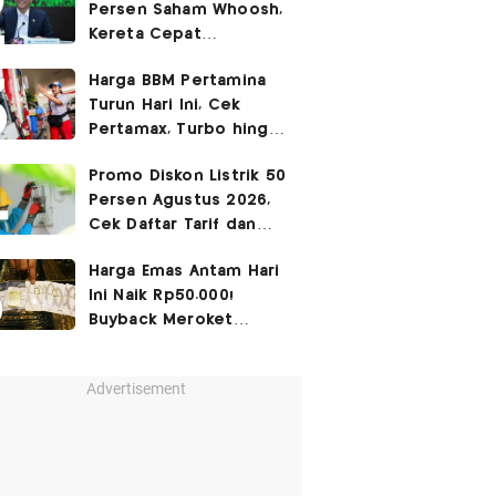
Persen Saham Whoosh,
Kereta Cepat
Diperpanjang hingga
Harga BBM Pertamina
Surabaya
Turun Hari Ini, Cek
Pertamax, Turbo hingga
Pertalite 7 Agustus
Promo Diskon Listrik 50
2026
Persen Agustus 2026,
Cek Daftar Tarif dan
Syaratnya
Harga Emas Antam Hari
Ini Naik Rp50.000!
Buyback Meroket
Rp90.000
Advertisement