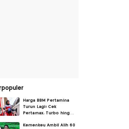
rpopuler
Harga BBM Pertamina
Turun Lagi! Cek
Pertamax, Turbo hingga
Pertalite Hari Ini 6
Kemenkeu Ambil Alih 60
Agustus 2026