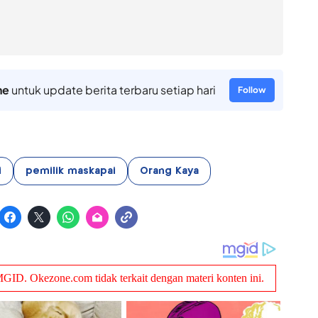
ne
untuk update berita terbaru setiap hari
Follow
i
pemilik maskapai
Orang Kaya