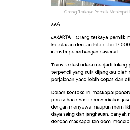
Orang Terkaya Pemilik Maskapai
A
A
A
JAKARTA
– Orang terkaya pemilik 
kepulauan dengan lebih dari 17.00
industri penerbangan nasional.
Transportasi udara menjadi tulan
terpencil yang sulit dijangkau ole
perjalanan yang lebih cepat dan efi
Dalam konteks ini, maskapai pene
perusahaan yang menyediakan jas
dengan menyewa maupun memiliki 
daya saing dan jangkauan, banyak 
dengan maskapai lain demi mencip