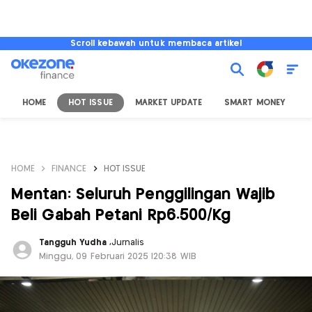
Scroll kebawah untuk membaca artikel
HOME
HOT ISSUE
MARKET UPDATE
SMART MONEY
I
HOME
FINANCE
HOT ISSUE
Mentan: Seluruh Penggilingan Wajib
Beli Gabah Petani Rp6.500/Kg
Tangguh Yudha
,
Jurnalis
Minggu, 09 Februari 2025 |20:38 WIB