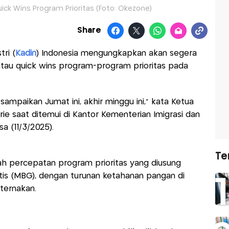
ick Wins Program Prioritas (Foto: Okezone)
Share
ri (
Kadin
) Indonesia mengungkapkan akan segera
tau quick wins program-program prioritas pada
ampaikan Jumat ini, akhir minggu ini,” kata Ketua
ie saat ditemui di Kantor Kementerian Imigrasi dan
a (11/3/2025).
Te
h percepatan program prioritas yang diusung
ratis (MBG), dengan turunan ketahanan pangan di
ternakan.