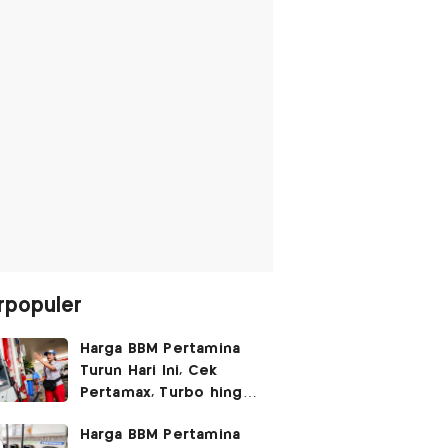
rpopuler
Harga BBM Pertamina
Turun Hari Ini, Cek
Pertamax, Turbo hingga
Pertalite 7 Agustus
Harga BBM Pertamina
2026