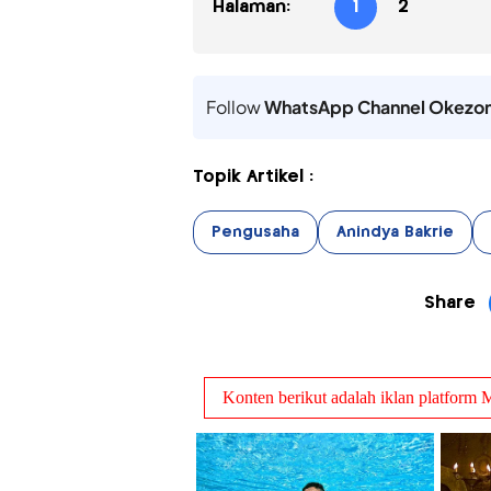
Halaman:
1
2
Follow
WhatsApp Channel Okezo
Topik Artikel :
Pengusaha
Anindya Bakrie
Share