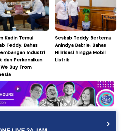
m Kadin Temui
Seskab Teddy Bertemu
ab Teddy, Bahas
Anindya Bakrie, Bahas
embangan Industri
Hilirisasi hingga Mobil
ik dan Perkenalkan
Listrik
 We Buy From
nesia
NE LIVE 24 JAM