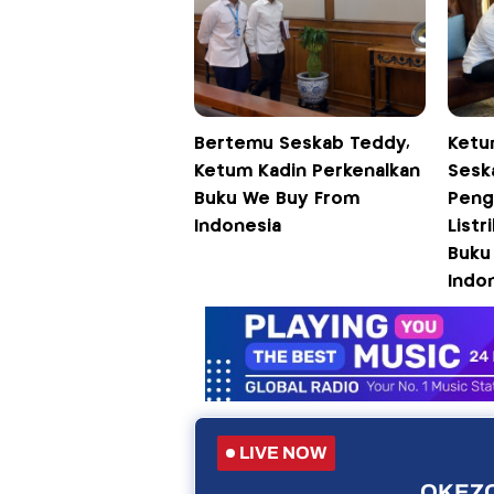
Bertemu Seskab Teddy,
Ketu
Ketum Kadin Perkenalkan
Sesk
Buku We Buy From
Peng
Indonesia
Listr
Buku
Indo
LIVE NOW
OKEZO