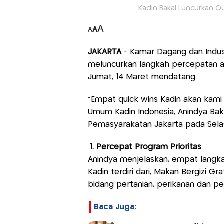
Kadin Bakal Luncurkan Qu
A
A
A
JAKARTA
- Kamar Dagang dan Indust
meluncurkan langkah percepatan a
Jumat, 14 Maret mendatang.
“Empat quick wins Kadin akan kami s
Umum Kadin Indonesia, Anindya Bakr
Pemasyarakatan Jakarta pada Selas
1. Percepat Program Prioritas
Anindya menjelaskan, empat langka
Kadin terdiri dari, Makan Bergizi G
bidang pertanian, perikanan dan pe
Baca Juga: