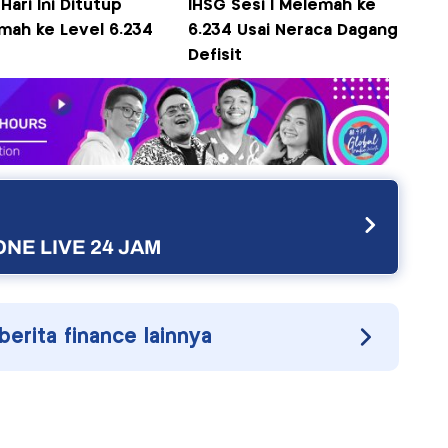
Hari Ini Ditutup
IHSG Sesi I Melemah ke
mah ke Level 6.234
6.234 Usai Neraca Dagang
Defisit
NE LIVE 24 JAM
 berita finance lainnya