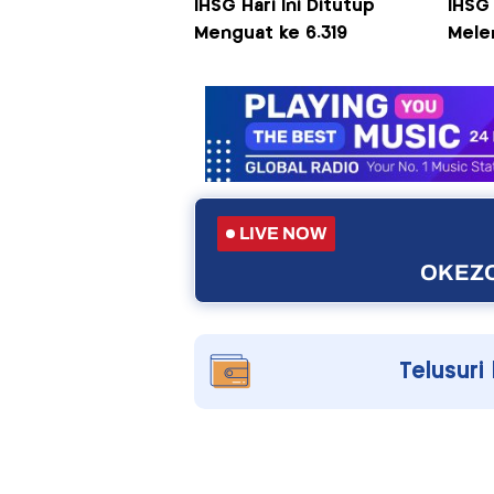
IHSG Hari Ini Ditutup
IHSG 
Menguat ke 6.319
Mele
LIVE NOW
OKEZO
Telusuri