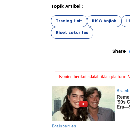
Topik Artikel :
Trading Halt
IHSG Anjlok
I
Riset sekuritas
Share