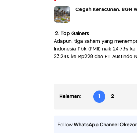
Cegah Keracunan, BGN W
2. Top Gainers
Adapun, tiga saham yang menempati
Indonesia Tbk (FMII) naik 24,73% k
23,24% ke Rp228 dan PT Austindo Nu
Halaman:
1
2
Follow
WhatsApp Channel Okezo