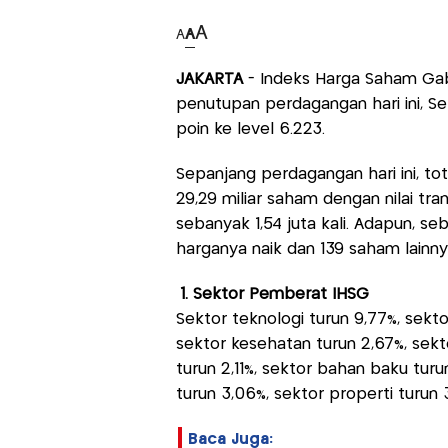
A
A
A
JAKARTA
- Indeks Harga Saham Ga
penutupan perdagangan hari ini, Se
poin ke level 6.223.
Sepanjang perdagangan hari ini, 
29,29 miliar saham dengan nilai tran
sebanyak 1,54 juta kali. Adapun, s
harganya naik dan 139 saham lainny
1. Sektor Pemberat IHSG
Sektor teknologi turun 9,77%, sekto
sektor kesehatan turun 2,67%, sekto
turun 2,11%, sektor bahan baku turun 
turun 3,06%, sektor properti turun 3
Baca Juga: