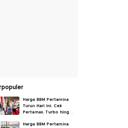
rpopuler
Harga BBM Pertamina
Turun Hari Ini, Cek
Pertamax, Turbo hingga
Pertalite 7 Agustus
Harga BBM Pertamina
2026