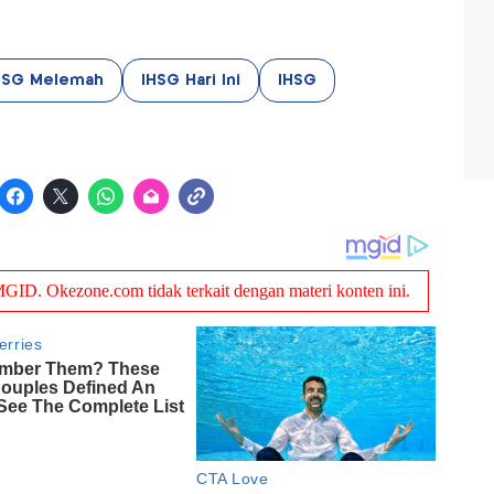
HSG Melemah
IHSG Hari Ini
IHSG