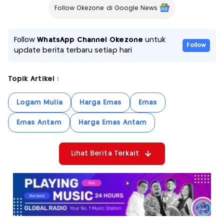
Follow Okezone di Google News
Follow
WhatsApp Channel Okezone
untuk
Follow
update berita terbaru setiap hari
Topik Artikel :
Logam Mulia
Harga Emas
Emas
Emas Antam
Harga Emas Antam
Lihat Berita Terkait