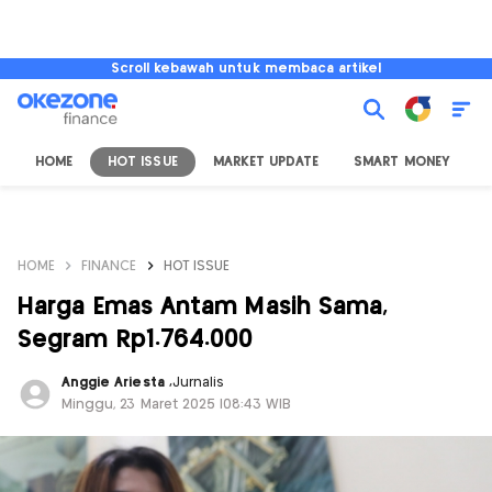
Scroll kebawah untuk membaca artikel
HOME
HOT ISSUE
MARKET UPDATE
SMART MONEY
I
HOME
FINANCE
HOT ISSUE
Harga Emas Antam Masih Sama,
Segram Rp1.764.000
Anggie Ariesta
,
Jurnalis
Minggu, 23 Maret 2025 |08:43 WIB