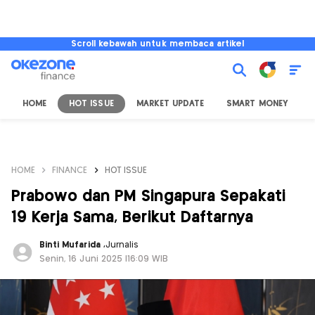
Scroll kebawah untuk membaca artikel
HOME
HOT ISSUE
MARKET UPDATE
SMART MONEY
I
HOME
FINANCE
HOT ISSUE
Prabowo dan PM Singapura Sepakati
19 Kerja Sama, Berikut Daftarnya
Binti Mufarida
,
Jurnalis
Senin, 16 Juni 2025 |16:09 WIB