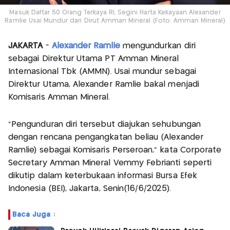
Masuk Daftar 50 Orang Terkaya RI, Segini Harta Kekayaan Alexander
Ramlie Usai Mundur dari Dirut Amman Mineral (Foto: Amman Mineral)
JAKARTA
-
Alexander Ramlie
mengundurkan diri
sebagai Direktur Utama PT Amman Mineral
Internasional Tbk (AMMN). Usai mundur sebagai
Direktur Utama, Alexander Ramlie bakal menjadi
Komisaris Amman Mineral.
“Pengunduran diri tersebut diajukan sehubungan
dengan rencana pengangkatan beliau (Alexander
Ramlie) sebagai Komisaris Perseroan,” kata Corporate
Secretary Amman Mineral Vemmy Febrianti seperti
dikutip dalam keterbukaan informasi Bursa Efek
Indonesia (BEI), Jakarta, Senin(16/6/2025).
Baca Juga :