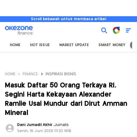
Scroll kebawah untuk membaca artikel
HOME
HOT ISSUE
MARKET UPDATE
SMART MONEY
I
HOME
FINANCE
INSPIRASI BISNIS
Masuk Daftar 50 Orang Terkaya RI,
Segini Harta Kekayaan Alexander
Ramlie Usai Mundur dari Dirut Amman
Mineral
Dani Jumadil Akhir
,
Jurnalis
Senin, 16 Juni 2025 |11:23 WIB