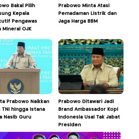
wo Bakal Pilih
Prabowo Minta Atasi
sung Kepala
Pemadaman Listrik dan
kutif Pengawas
Jaga Harga BBM
a Mineral OJK
kta Prabowo Naikkan
Prabowo Ditawari Jadi
 TNI hingga Istana
Brand Ambassador Kopi
a Nasib Guru
Indonesia Usai Tak Jabat
Presiden