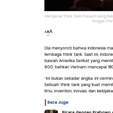
Mengenal Think Tank Prasasti yang Ba
hingga Chati
A
A
A
Dia menyoroti bahwa Indonesia masi
lembaga think tank. Saat ini, Indon
bawah Amerika Serikat yang memiliki 
600, bahkan Vietnam mencapai 18
“Ini bukan sekadar angka, ini cermi
Sebuah think tank yang kuat memili
ilmu, invention, inovasi, dan kebijak
Baca Juga:
Bicara dengan Prabowo 