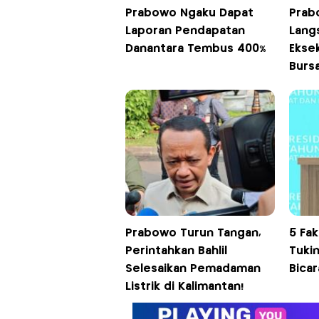
Prabowo Ngaku Dapat
Prabo
Laporan Pendapatan
Lang
Danantara Tembus 400%
Ekse
Burs
Prabowo Turun Tangan,
5 Fa
Perintahkan Bahlil
Tukin
Selesaikan Pemadaman
Bicar
Listrik di Kalimantan!