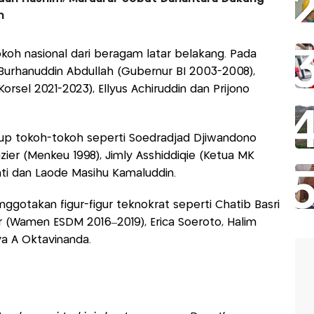
n
okoh nasional dari beragam latar belakang. Pada
Burhanuddin Abdullah (Gubernur BI 2003-2008),
orsel 2021-2023), Ellyus Achiruddin dan Prijono
p tokoh-tokoh seperti Soedradjad Djiwandono
zier (Menkeu 1998), Jimly Asshiddiqie (Ketua MK
nti dan Laode Masihu Kamaluddin.
gotakan figur-figur teknokrat seperti Chatib Basri
r (Wamen ESDM 2016–2019), Erica Soeroto, Halim
a A Oktavinanda.