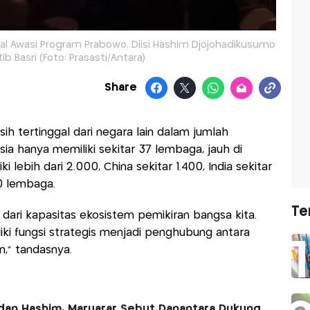
kal Awasi Program Prabowo, Diisi Hashim Djojohadikusumo
b Basri (Foto: Prasasti/Antara)
Share
h tertinggal dari negara lain dalam jumlah
esia hanya memiliki sekitar 37 lembaga, jauh di
lebih dari 2.000, China sekitar 1.400, India sekitar
0 lembaga.
Te
n dari kapasitas ekosistem pemikiran bangsa kita.
ki fungsi strategis menjadi penghubung antara
an,” tandasnya.
dan Hashim, Maruarar Sebut Danantara Dukung