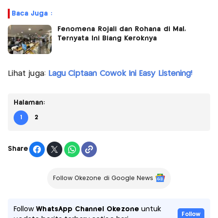
Baca Juga :
Fenomena Rojali dan Rohana di Mal,
Ternyata Ini Biang Keroknya
Lihat juga:
Lagu Ciptaan Cowok Ini Easy Listening!
Halaman:
1
2
Share
Follow Okezone di Google News
Follow
WhatsApp Channel Okezone
untuk
Follow