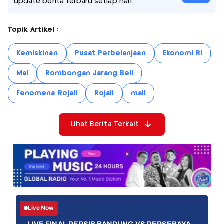
update berita terbaru setiap hari
Topik Artikel :
Kemiskinan
Pusat Perbelanjaan
Ekonomi RI
Mal
Rombongan Jarang Beli
Fenomena Rojali
Rojali
mall
Lihat Berita Terkait
Live Now