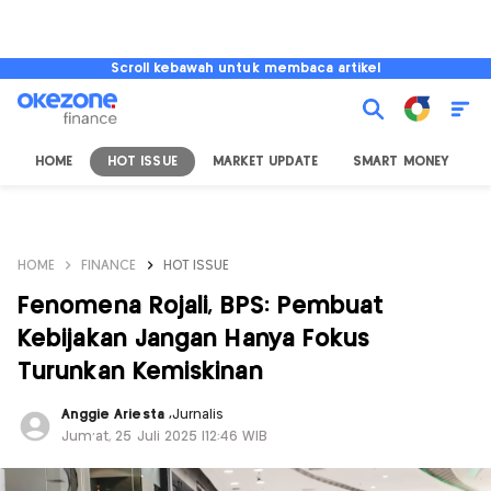
Scroll kebawah untuk membaca artikel
HOME
HOT ISSUE
MARKET UPDATE
SMART MONEY
I
HOME
FINANCE
HOT ISSUE
Fenomena Rojali, BPS: Pembuat
Kebijakan Jangan Hanya Fokus
Turunkan Kemiskinan
Anggie Ariesta
,
Jurnalis
Jum'at, 25 Juli 2025 |12:46 WIB