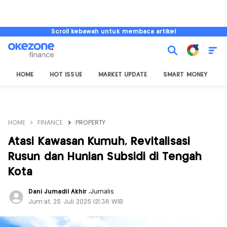
Scroll kebawah untuk membaca artikel
HOME
HOT ISSUE
MARKET UPDATE
SMART MONEY
I
HOME
FINANCE
PROPERTY
Atasi Kawasan Kumuh, Revitalisasi
Rusun dan Hunian Subsidi di Tengah
Kota
Dani Jumadil Akhir
,
Jurnalis
Jum'at, 25 Juli 2025 |21:36 WIB