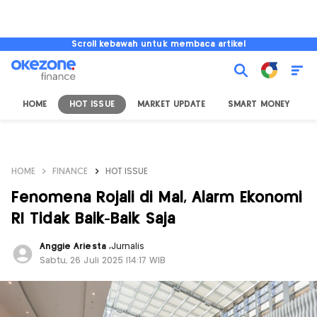
Scroll kebawah untuk membaca artikel
HOME
HOT ISSUE
MARKET UPDATE
SMART MONEY
I
HOME
FINANCE
HOT ISSUE
Fenomena Rojali di Mal, Alarm Ekonomi
RI Tidak Baik-Baik Saja
Anggie Ariesta
,
Jurnalis
Sabtu, 26 Juli 2025 |14:17 WIB