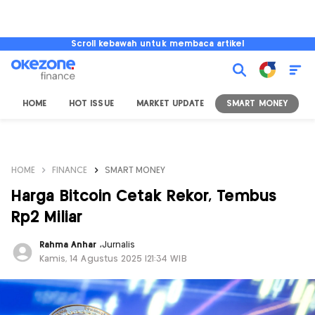
Scroll kebawah untuk membaca artikel
HOME
HOT ISSUE
MARKET UPDATE
SMART MONEY
I
HOME
FINANCE
SMART MONEY
Harga Bitcoin Cetak Rekor, Tembus
Rp2 Miliar
Rahma Anhar
,
Jurnalis
Kamis, 14 Agustus 2025 |21:34 WIB