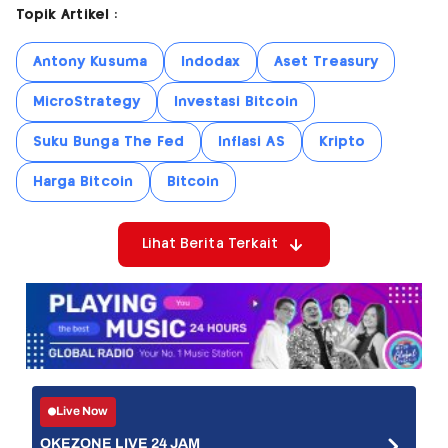
Topik Artikel :
Antony Kusuma
Indodax
Aset Treasury
MicroStrategy
Investasi Bitcoin
Suku Bunga The Fed
Inflasi AS
Kripto
Harga Bitcoin
Bitcoin
Lihat Berita Terkait
Live Now
OKEZONE LIVE 24 JAM