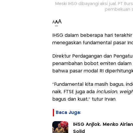
Meski IHSG dibayangi aksi jual, PT Bu
pembekuan se
A
A
A
IHSG dalam beberapa hari terakhir 
menegaskan fundamental pasar Ind
Direktur Perdagangan dan Pengatu
penambahan bobot emiten dalam in
bahwa pasar modal RI diperhitungk
“Fundamental kita masih bagus, ind
naik, FTSE juga ada
inclusion
,
weigh
bagus dan kuat,” tutur Irvan.
Baca Juga:
IHSG Anjlok, Menko Airl
Solid