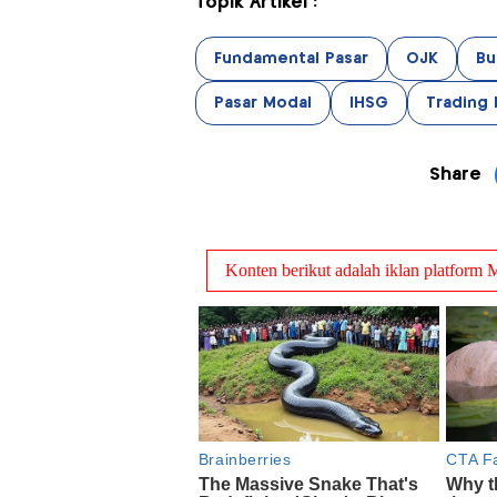
Topik Artikel :
Fundamental Pasar
OJK
Bu
Pasar Modal
IHSG
Trading 
Share