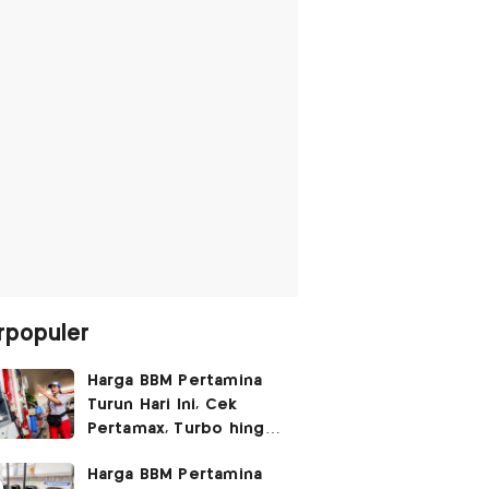
rpopuler
Harga BBM Pertamina
Turun Hari Ini, Cek
Pertamax, Turbo hingga
Pertalite 7 Agustus
Harga BBM Pertamina
2026