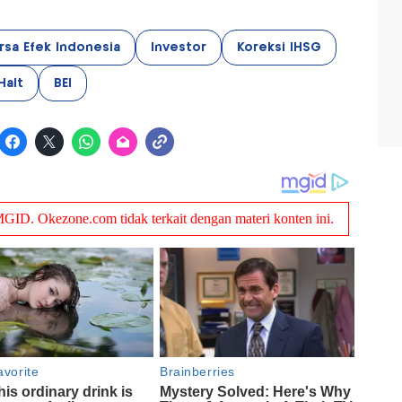
rsa Efek Indonesia
Investor
Koreksi IHSG
Halt
BEI