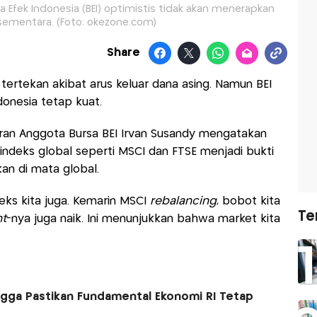
rsa Efek Indonesia (BEI) optimistis tidak akan menerapkan
mentara. (Foto: okezone.com)
Share
tertekan akibat arus keluar dana asing. Namun BEI
onesia tetap kuat.
ran Anggota Bursa BEI Irvan Susandy mengatakan
deks global seperti MSCI dan FTSE menjadi bukti
an di mata global.
eks kita juga. Kemarin MSCI
rebalancing
, bobot kita
Te
t
-nya juga naik. Ini menunjukkan bahwa market kita
angga Pastikan Fundamental Ekonomi RI Tetap