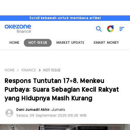
Scroll kebawah untuk membaca artikel
HOME
HOT ISSUE
MARKET UPDATE
SMART MONEY
I
HOME
FINANCE
HOT ISSUE
Respons Tuntutan 17+8, Menkeu
Purbaya: Suara Sebagian Kecil Rakyat
yang Hidupnya Masih Kurang
Dani Jumadil Akhir
,
Jurnalis
Selasa, 09 September 2025 |06:26 WIB