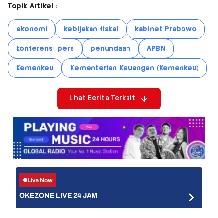
Topik Artikel :
ekonomi
kebijakan fiskal
kabinet Prabowo
konferensi pers
penundaan
APBN
Kemenkeu
Kementerian Keuangan (Kemenkeu)
Lihat Berita Terkait
Live Now
OKEZONE LIVE 24 JAM