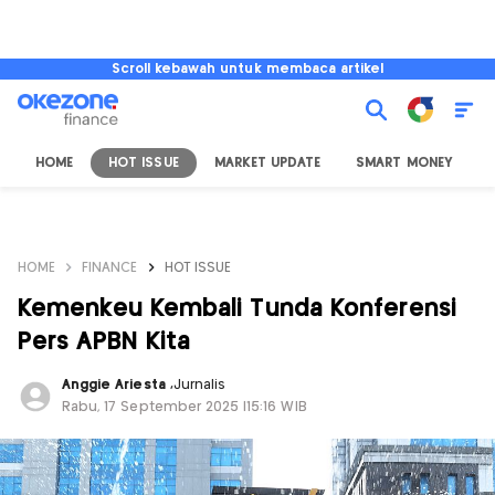
Scroll kebawah untuk membaca artikel
HOME
HOT ISSUE
MARKET UPDATE
SMART MONEY
I
HOME
FINANCE
HOT ISSUE
Kemenkeu Kembali Tunda Konferensi
Pers APBN Kita
Anggie Ariesta
,
Jurnalis
Rabu, 17 September 2025 |15:16 WIB