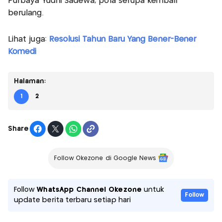
Purbaya Yudhi Sadewa, pola serupa kembali
berulang.
Lihat juga:
Resolusi Tahun Baru Yang Bener-Bener
Komedi
Halaman:
1
2
Share
Follow Okezone di Google News
Follow
WhatsApp Channel Okezone
untuk
Follow
update berita terbaru setiap hari