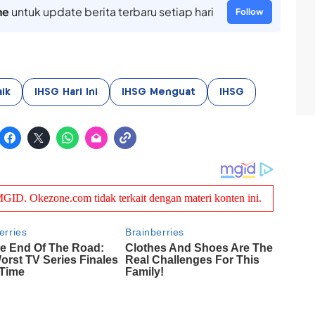
ne
untuk update berita terbaru setiap hari
Follow
ik
IHSG Hari Ini
IHSG Menguat
IHSG