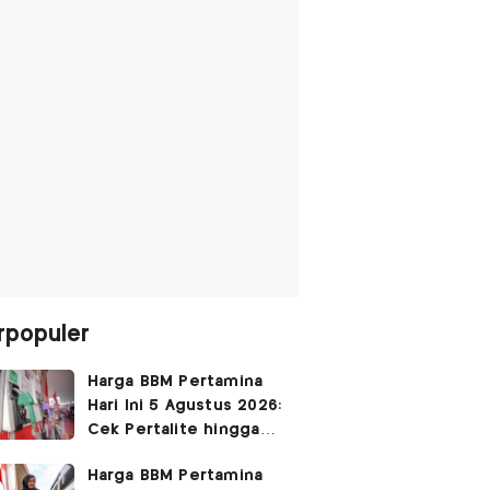
rpopuler
Harga BBM Pertamina
Hari Ini 5 Agustus 2026:
Cek Pertalite hingga
Pertamax, Ada yang
Harga BBM Pertamina
Turun