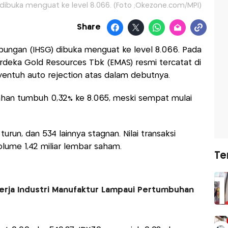
ibuka menguat ke level 8.066. (Foto ;Okezone.com/MPI)
Share
ungan (IHSG) dibuka menguat ke level 8.066. Pada
erdeka Gold Resources Tbk (EMAS) resmi tercatat di
yentuh auto rejection atas dalam debutnya.
ahan tumbuh 0,32% ke 8.065, meski sempat mulai
run, dan 534 lainnya stagnan. Nilai transaksi
lume 1,42 miliar lembar saham.
Te
erja Industri Manufaktur Lampaui Pertumbuhan