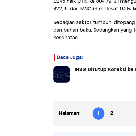
LQ45 naik 0,11% ke 804,79, JII men
422,15, dan MNC36 melesat 0,21% k
Sebagian sektor tumbuh, ditopang ol
dan bahan baku. Sedangkan yang turu
kesehatan.
Baca Juga:
IHSG Ditutup Koreksi ke 
Halaman:
1
2