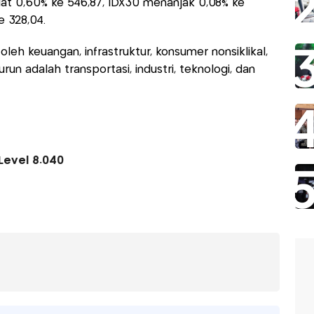
guat 0,60% ke 546,87, IDX30 menanjak 0,08% ke
e 328,04.
eh keuangan, infrastruktur, konsumer nonsiklikal,
n adalah transportasi, industri, teknologi, dan
Level 8.040