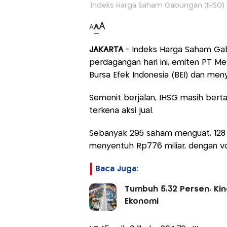
Indeks Harga Saham Gabungan (IHSG) d
A
A
A
JAKARTA
- Indeks Harga Saham Gab
perdagangan hari ini, emiten PT M
Bursa Efek Indonesia (BEI) dan men
Semenit berjalan, IHSG masih bert
terkena aksi jual.
Sebanyak 295 saham menguat, 128 tu
menyentuh Rp776 miliar, dengan vo
Baca Juga:
Tumbuh 5,32 Persen, Kin
Ekonomi