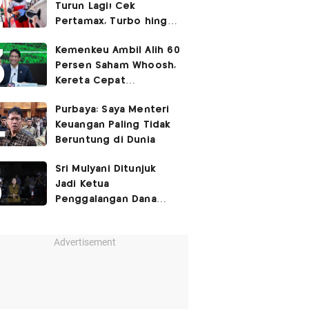
Turun Lagi! Cek
Pertamax, Turbo hingga
Pertalite Hari Ini 6
Kemenkeu Ambil Alih 60
Agustus 2026
Persen Saham Whoosh,
Kereta Cepat
Diperpanjang hingga
Purbaya: Saya Menteri
Surabaya
Keuangan Paling Tidak
Beruntung di Dunia
Sri Mulyani Ditunjuk
Jadi Ketua
Penggalangan Dana
untuk Negara Miskisn
Advertisement