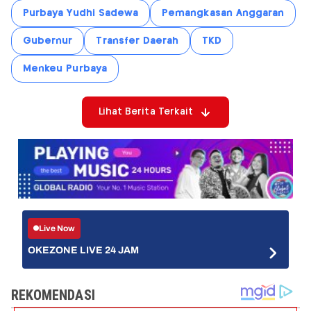
Purbaya Yudhi Sadewa
Pemangkasan Anggaran
Gubernur
Transfer Daerah
TKD
Menkeu Purbaya
Lihat Berita Terkait
Live Now
OKEZONE LIVE 24 JAM