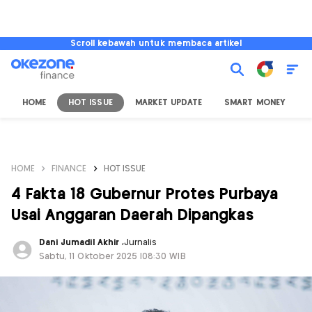
Scroll kebawah untuk membaca artikel
HOME
HOT ISSUE
MARKET UPDATE
SMART MONEY
I
HOME
FINANCE
HOT ISSUE
4 Fakta 18 Gubernur Protes Purbaya
Usai Anggaran Daerah Dipangkas
Dani Jumadil Akhir
,
Jurnalis
Sabtu, 11 Oktober 2025 |08:30 WIB