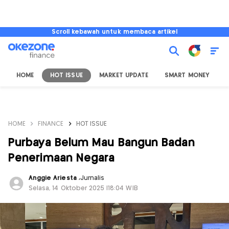
Scroll kebawah untuk membaca artikel
HOME
HOT ISSUE
MARKET UPDATE
SMART MONEY
I
HOME
FINANCE
HOT ISSUE
Purbaya Belum Mau Bangun Badan
Penerimaan Negara
Anggie Ariesta
,
Jurnalis
Selasa, 14 Oktober 2025 |18:04 WIB