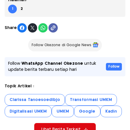
Halaman:
1
2
Share
Follow Okezone di Google News
Follow
WhatsApp Channel Okezone
untuk
Follow
update berita terbaru setiap hari
Topik Artikel :
Clarissa Tanoesoedibjo
Transformasi UMKM
Digitalisasi UMKM
UMKM
Google
Kadin
Lihat Berita Terkait