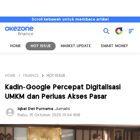
Scroll kebawah untuk membaca artikel
HOME
HOT ISSUE
MARKET UPDATE
SMART MONEY
I
HOME
FINANCE
HOT ISSUE
Kadin-Google Percepat Digitalisasi
UMKM dan Perluas Akses Pasar
Iqbal Dwi Purnama
,
Jurnalis
Rabu, 15 Oktober 2025 |11:04 WIB