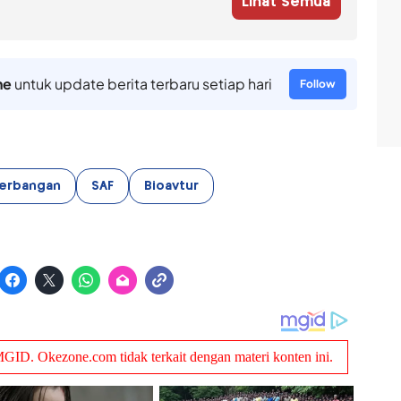
Lihat Semua
ne
untuk update berita terbaru setiap hari
Follow
erbangan
SAF
Bioavtur