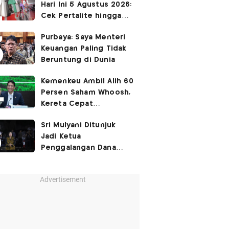
Hari Ini 5 Agustus 2026:
Cek Pertalite hingga
Pertamax, Ada yang
Purbaya: Saya Menteri
Turun
Keuangan Paling Tidak
Beruntung di Dunia
Kemenkeu Ambil Alih 60
Persen Saham Whoosh,
Kereta Cepat
Diperpanjang hingga
Sri Mulyani Ditunjuk
Surabaya
Jadi Ketua
Penggalangan Dana
untuk Negara Miskisn
Advertisement