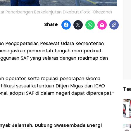
kar Penerbangan Berkelanjutan Dikebut (Foto: Okezone)
Share
an dan Pengoperasian Pesawat Udara Kementerian
menegaskan pemerintah tengah memperkuat
ggunaan SAF yang selaras dengan roadmap dan
 operator, serta regulasi penerapan skema
tifikasi sesuai ketentuan Ditjen Migas dan ICAO
Te
onal, adopsi SAF di dalam negeri dapat dipercepat,”
Minyak Jelantah, Dukung Swasembada Energi