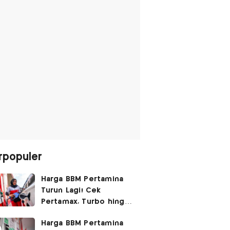
rpopuler
Harga BBM Pertamina
Turun Lagi! Cek
Pertamax, Turbo hingga
Pertalite Hari Ini 6
Harga BBM Pertamina
Agustus 2026