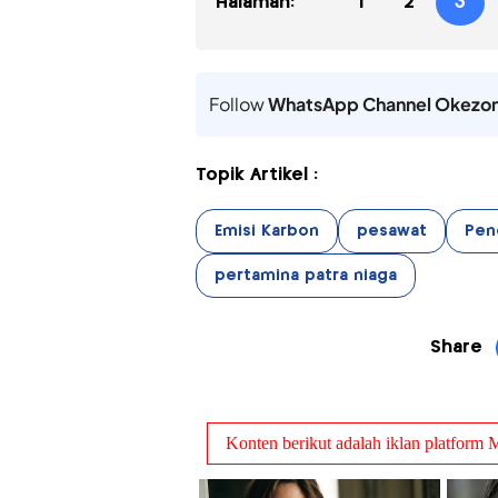
Halaman:
1
2
3
Follow
WhatsApp Channel Okezo
Topik Artikel :
Emisi Karbon
pesawat
Pen
pertamina patra niaga
Share