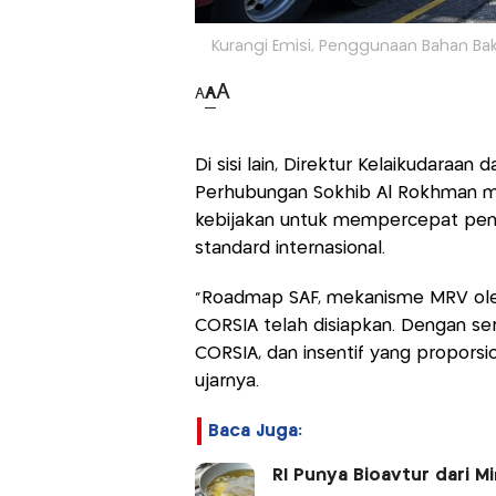
Kurangi Emisi, Penggunaan Bahan Ba
A
A
A
Di sisi lain, Direktur Kelaikudara
Perhubungan Sokhib Al Rokhman 
kebijakan untuk mempercepat pen
standard internasional.
“Roadmap SAF, mekanisme MRV oleh
CORSIA telah disiapkan. Dengan ser
CORSIA, dan insentif yang proporsi
ujarnya.
Baca Juga:
RI Punya Bioavtur dari 