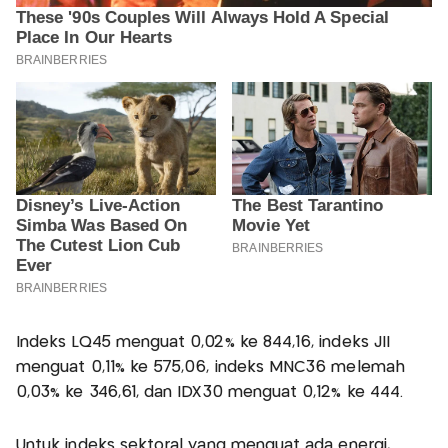
Indeks LQ45 menguat 0,02% ke 844,16, indeks JII
menguat 0,11% ke 575,06, indeks MNC36 melemah
0,03% ke 346,61, dan IDX30 menguat 0,12% ke 444.
Untuk indeks sektoral yang menguat ada energi,