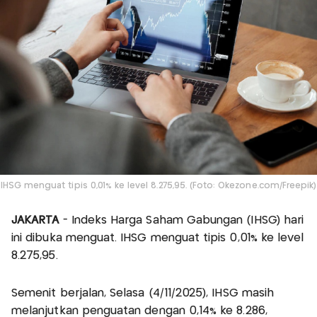
IHSG menguat tipis 0,01% ke level 8.275,95. (Foto: Okezone.com/Freepik)
JAKARTA
- Indeks Harga Saham Gabungan (IHSG) hari
ini dibuka menguat. IHSG menguat tipis 0,01% ke level
8.275,95.
Semenit berjalan, Selasa (4/11/2025), IHSG masih
melanjutkan penguatan dengan 0,14% ke 8.286,