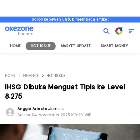
Scroll kebawah untuk membaca artikel
HOME
HOT ISSUE
MARKET UPDATE
SMART MONEY
I
HOME
FINANCE
HOT ISSUE
IHSG Dibuka Menguat Tipis ke Level
8.275
Anggie Ariesta
,
Jurnalis
Selasa, 04 November 2025 |09:20 WIB