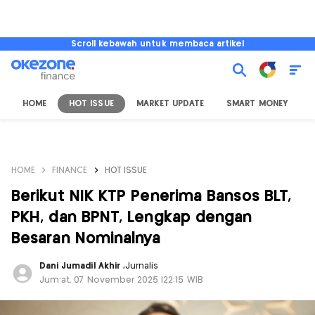
Scroll kebawah untuk membaca artikel
HOME
HOT ISSUE
MARKET UPDATE
SMART MONEY
I
HOME
FINANCE
HOT ISSUE
Berikut NIK KTP Penerima Bansos BLT,
PKH, dan BPNT, Lengkap dengan
Besaran Nominalnya
Dani Jumadil Akhir
,
Jurnalis
Jum'at, 07 November 2025 |22:15 WIB