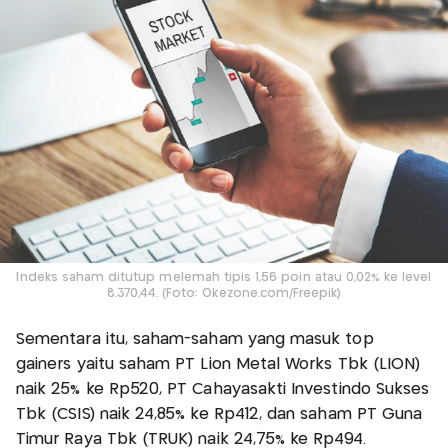
Indeks saham ditutup melemah tipis 1,56 poin atau 0,02% ke level
8.370,44. (Foto: Okezone.com/Freepik)
Sementara itu, saham-saham yang masuk top
gainers yaitu saham PT Lion Metal Works Tbk (LION)
naik 25% ke Rp520, PT Cahayasakti Investindo Sukses
Tbk (CSIS) naik 24,85% ke Rp412, dan saham PT Guna
Timur Raya Tbk (TRUK) naik 24,75% ke Rp494.