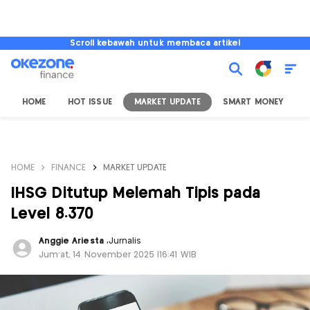
Scroll kebawah untuk membaca artikel
HOME
HOT ISSUE
MARKET UPDATE
SMART MONEY
I
HOME
FINANCE
MARKET UPDATE
IHSG Ditutup Melemah Tipis pada
Level 8.370
Anggie Ariesta
,
Jurnalis
Jum'at, 14 November 2025 |16:41 WIB