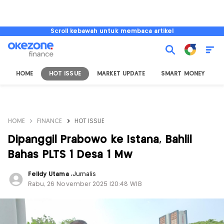
Scroll kebawah untuk membaca artikel
HOME
HOT ISSUE
MARKET UPDATE
SMART MONEY
I
HOME
FINANCE
HOT ISSUE
Dipanggil Prabowo ke Istana, Bahlil
Bahas PLTS 1 Desa 1 Mw
Felldy Utama
,
Jurnalis
Rabu, 26 November 2025 |20:48 WIB