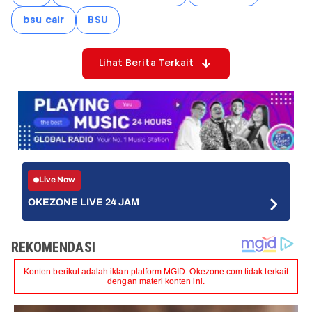
bsu cair
BSU
Lihat Berita Terkait
Live Now
OKEZONE LIVE 24 JAM