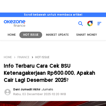
Scroll kebawah untuk membaca artikel
HOME
HOT ISSUE
MARKET UPDATE
SMART MONEY
I
HOME
FINANCE
HOT ISSUE
Info Terbaru Cara Cek BSU
Ketenagakerjaan Rp600.000, Apakah
Cair Lagi Desember 2025?
Dani Jumadil Akhir
,
Jurnalis
Rabu, 03 Desember 2025 |12:20 WIB