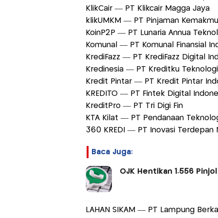
KlikCair — PT Klikcair Magga Jaya
klikUMKM — PT Pinjaman Kemakmu
KoinP2P — PT Lunaria Annua Tekno
Komunal — PT Komunal Finansial In
KrediFazz — PT KrediFazz Digital I
Kredinesia — PT Kreditku Teknolog
Kredit Pintar — PT Kredit Pintar In
KREDITO — PT Fintek Digital Indon
KreditPro — PT Tri Digi Fin
KTA Kilat — PT Pendanaan Teknolo
360 KREDI — PT Inovasi Terdepan
Baca Juga:
OJK Hentikan 1.556 Pinjo
LAHAN SIKAM — PT Lampung Berkah 