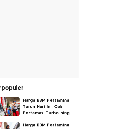
rpopuler
Harga BBM Pertamina
Turun Hari Ini, Cek
Pertamax, Turbo hingga
Pertalite 7 Agustus
Harga BBM Pertamina
2026