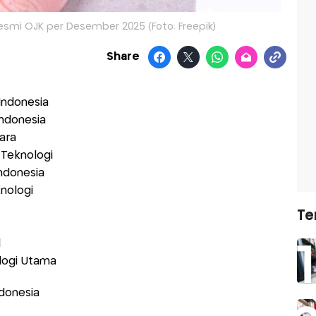
Resmi OJK per Desember 2025 (Foto: Freepik)
Share
Indonesia
Indonesia
tara
 Teknologi
Indonesia
knologi
Te
l
ologi Utama
ndonesia