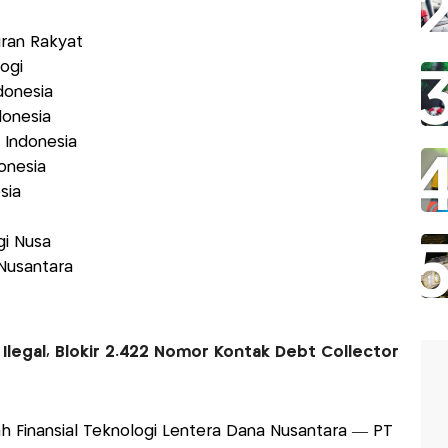
ran Rakyat
logi
donesia
ndonesia
i Indonesia
donesia
esia
gi Nusa
 Nusantara
l Ilegal, Blokir 2.422 Nomor Kontak Debt Collector
Finansial Teknologi Lentera Dana Nusantara — PT