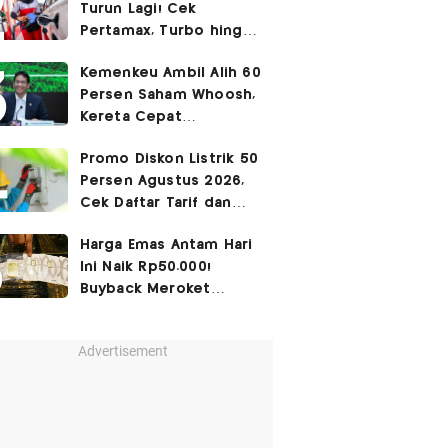
Turun Lagi! Cek
Pertamax, Turbo hingga
Pertalite Hari Ini 6
Kemenkeu Ambil Alih 60
Agustus 2026
Persen Saham Whoosh,
Kereta Cepat
Diperpanjang hingga
Promo Diskon Listrik 50
Surabaya
Persen Agustus 2026,
Cek Daftar Tarif dan
Syaratnya
Harga Emas Antam Hari
Ini Naik Rp50.000!
Buyback Meroket
Rp90.000
Advertisement