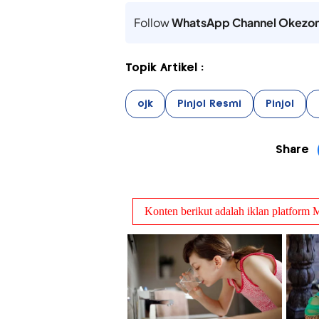
Follow
WhatsApp Channel Okezo
Topik Artikel :
ojk
Pinjol Resmi
Pinjol
Share