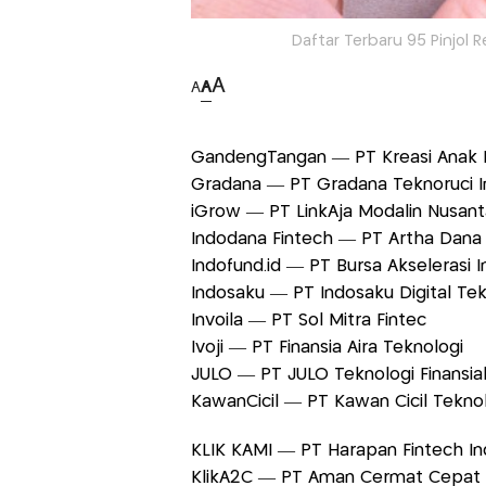
Daftar Terbaru 95 Pinjol 
A
A
A
GandengTangan — PT Kreasi Anak 
Gradana — PT Gradana Teknoruci 
iGrow — PT LinkAja Modalin Nusan
Indodana Fintech — PT Artha Dana
Indofund.id — PT Bursa Akselerasi 
Indosaku — PT Indosaku Digital Te
Invoila — PT Sol Mitra Fintec
Ivoji — PT Finansia Aira Teknologi
JULO — PT JULO Teknologi Finansia
KawanCicil — PT Kawan Cicil Tekn
KLIK KAMI — PT Harapan Fintech I
KlikA2C — PT Aman Cermat Cepat