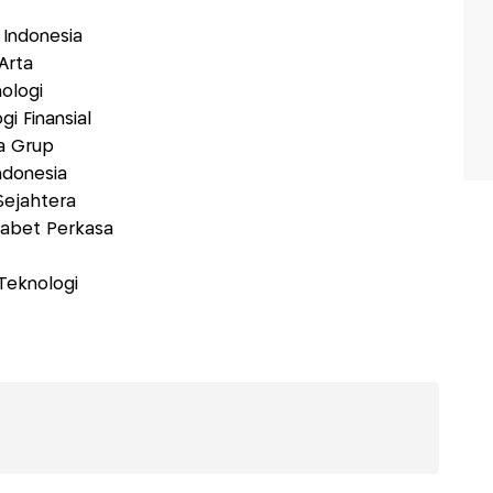
Indonesia
 Arta
ologi
gi Finansial
ia Grup
ndonesia
Sejahtera
phabet Perkasa
Teknologi