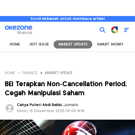
Scroll kebawah untuk membaca artikel
HOME
HOT ISSUE
MARKET UPDATE
SMART MONEY
I
HOME
FINANCE
MARKET UPDATE
BEI Terapkan Non-Cancellation Period,
Cegah Manipulasi Saham
Cahya Puteri Abdi Rabbi
,
Jurnalis
Senin, 15 Desember 2025 |10:05 WIB