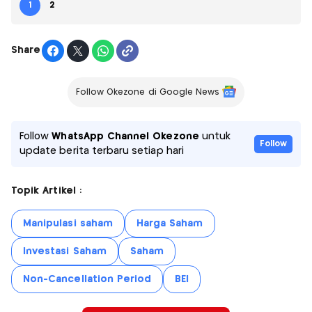
1
2
Share
Follow Okezone di Google News
Follow
WhatsApp Channel Okezone
untuk
Follow
update berita terbaru setiap hari
Topik Artikel :
Manipulasi saham
Harga Saham
Investasi Saham
Saham
Non-Cancellation Period
BEI