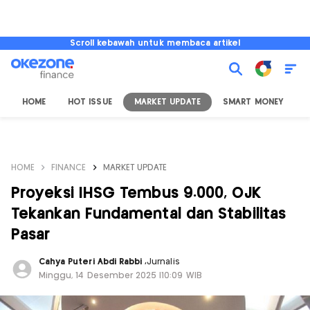
Scroll kebawah untuk membaca artikel
HOME
HOT ISSUE
MARKET UPDATE
SMART MONEY
I
HOME
FINANCE
MARKET UPDATE
Proyeksi IHSG Tembus 9.000, OJK
Tekankan Fundamental dan Stabilitas
Pasar
Cahya Puteri Abdi Rabbi
,
Jurnalis
Minggu, 14 Desember 2025 |10:09 WIB