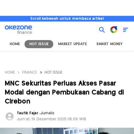
Scroll kebawah untuk membaca artikel
HOME
HOT ISSUE
MARKET UPDATE
SMART MONEY
I
HOME
FINANCE
HOT ISSUE
MNC Sekuritas Perluas Akses Pasar
Modal dengan Pembukaan Cabang di
Cirebon
Taufik Fajar
,
Jurnalis
Jum'at, 19 Desember 2025 |18:09 WIB