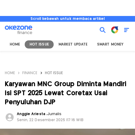
Scroll kebawah untuk membaca artikel
HOME
HOT ISSUE
MARKET UPDATE
SMART MONEY
I
HOME
FINANCE
HOT ISSUE
Karyawan MNC Group Diminta Mandiri
Isi SPT 2025 Lewat Coretax Usai
Penyuluhan DJP
Anggie Ariesta
,
Jurnalis
Senin, 22 Desember 2025 |17:16 WIB