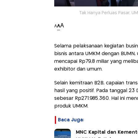
Tak Hanya Perluas Pasar, UM
A
A
A
Selama pelaksanaan kegiatan busine
bisnis antara UMKM dengan BUMN, us
mencapai Rp79,8 miliar yang melib
exhibitor dan umum.
Selain kemitraan B2B, capaian tran
hasil yang positif. Pada tanggal 23
sebesar Rp271.985.360. Hal ini me
produk UMKM.
Baca Juga:
MNC Kapital dan Kemente