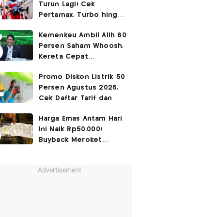
Turun Lagi! Cek
Pertamax, Turbo hingga
Pertalite Hari Ini 6
Kemenkeu Ambil Alih 60
Agustus 2026
Persen Saham Whoosh,
Kereta Cepat
Diperpanjang hingga
Promo Diskon Listrik 50
Surabaya
Persen Agustus 2026,
Cek Daftar Tarif dan
Syaratnya
Harga Emas Antam Hari
Ini Naik Rp50.000!
Buyback Meroket
Rp90.000
Advertisement