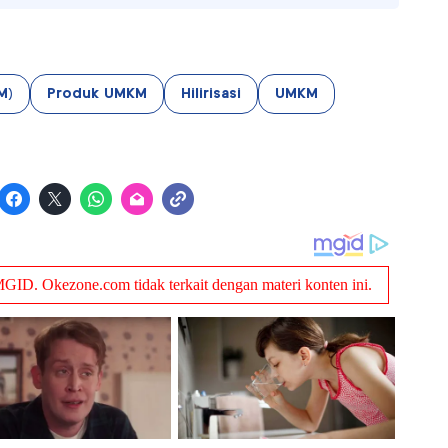
M)
Produk UMKM
Hilirisasi
UMKM