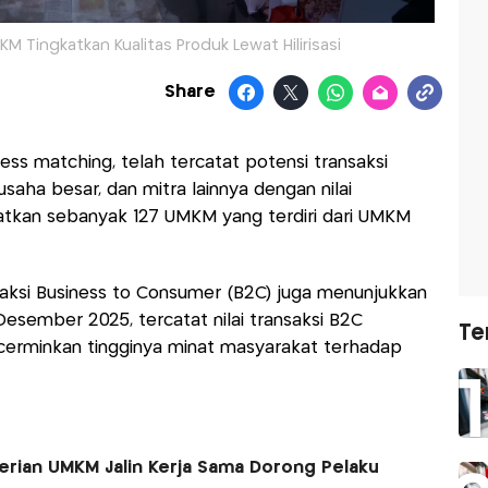
KM Tingkatkan Kualitas Produk Lewat Hilirisasi
Share
ss matching, telah tercatat potensi transaksi
aha besar, dan mitra lainnya dengan nilai
atkan sebanyak 127 UMKM yang terdiri dari UMKM
saksi Business to Consumer (B2C) juga menunjukkan
 Desember 2025, tercatat nilai transaksi B2C
Te
ncerminkan tingginya minat masyarakat terhadap
rian UMKM Jalin Kerja Sama Dorong Pelaku