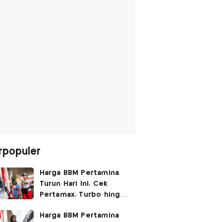
rpopuler
Harga BBM Pertamina
Turun Hari Ini, Cek
Pertamax, Turbo hingga
Pertalite 7 Agustus
Harga BBM Pertamina
2026