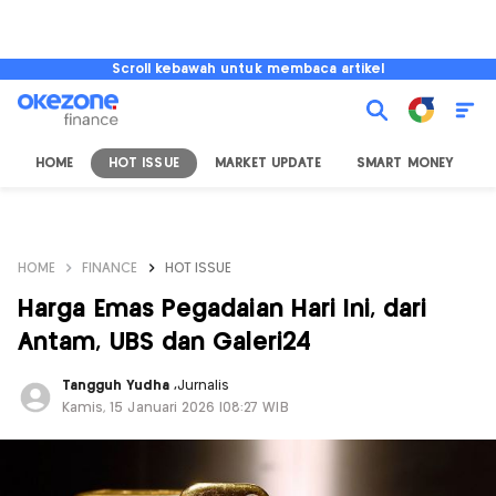
Scroll kebawah untuk membaca artikel
HOME
HOT ISSUE
MARKET UPDATE
SMART MONEY
I
HOME
FINANCE
HOT ISSUE
Harga Emas Pegadaian Hari Ini, dari
Antam, UBS dan Galeri24
Tangguh Yudha
,
Jurnalis
Kamis, 15 Januari 2026 |08:27 WIB