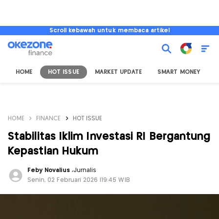
Scroll kebawah untuk membaca artikel
HOME
HOT ISSUE
MARKET UPDATE
SMART MONEY
I
HOME
FINANCE
HOT ISSUE
Stabilitas Iklim Investasi RI Bergantung
Kepastian Hukum
Feby Novalius
,
Jurnalis
Senin, 02 Februari 2026 |19:45 WIB