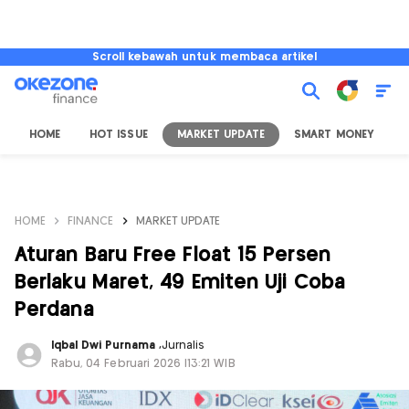
Scroll kebawah untuk membaca artikel
HOME
HOT ISSUE
MARKET UPDATE
SMART MONEY
I
HOME
FINANCE
MARKET UPDATE
Aturan Baru Free Float 15 Persen
Berlaku Maret, 49 Emiten Uji Coba
Perdana
Iqbal Dwi Purnama
,
Jurnalis
Rabu, 04 Februari 2026 |13:21 WIB