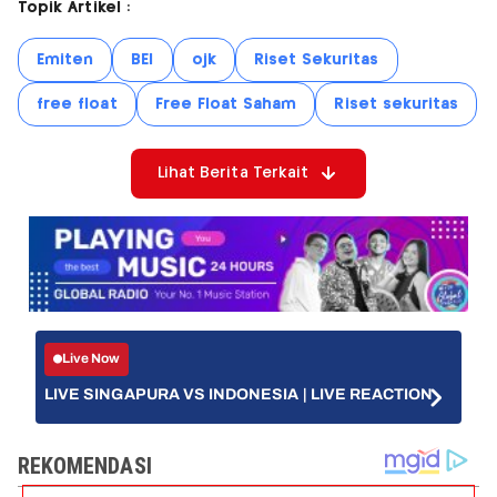
Topik Artikel :
Emiten
BEI
ojk
Riset Sekuritas
free float
Free Float Saham
Riset sekuritas
Lihat Berita Terkait
Live Now
LIVE SINGAPURA VS INDONESIA | LIVE REACTION