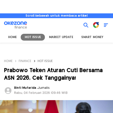
Scroll kebawah untuk membaca artikel
HOME
HOT ISSUE
MARKET UPDATE
SMART MONEY
I
HOME
FINANCE
HOT ISSUE
Prabowo Teken Aturan Cuti Bersama
ASN 2026, Cek Tanggalnya!
Binti Mufarida
,
Jurnalis
Rabu, 04 Februari 2026 |09:46 WIB