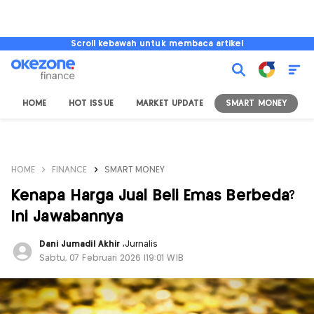
Scroll kebawah untuk membaca artikel
HOME
HOT ISSUE
MARKET UPDATE
SMART MONEY
I
HOME
FINANCE
SMART MONEY
Kenapa Harga Jual Beli Emas Berbeda?
Ini Jawabannya
Dani Jumadil Akhir
,
Jurnalis
Sabtu, 07 Februari 2026 |19:01 WIB