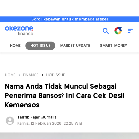
Scroll kebawah untuk membaca artikel
HOME
HOT ISSUE
MARKET UPDATE
SMART MONEY
I
HOME
FINANCE
HOT ISSUE
Nama Anda Tidak Muncul Sebagai
Penerima Bansos? Ini Cara Cek Desil
Kemensos
Taufik Fajar
,
Jurnalis
Kamis, 12 Februari 2026 |22:25 WIB