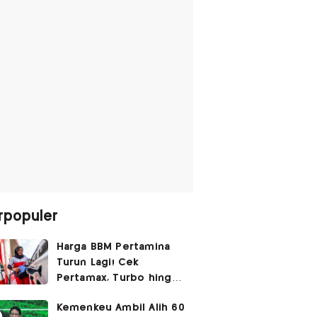
rpopuler
Harga BBM Pertamina
Turun Lagi! Cek
Pertamax, Turbo hingga
Pertalite Hari Ini 6
Kemenkeu Ambil Alih 60
Agustus 2026