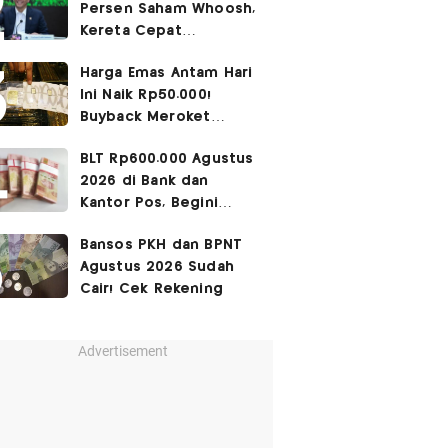
Persen Saham Whoosh,
Kereta Cepat
Diperpanjang hingga
Harga Emas Antam Hari
Surabaya
Ini Naik Rp50.000!
Buyback Meroket
Rp90.000
BLT Rp600.000 Agustus
2026 di Bank dan
Kantor Pos, Begini
Caranya
Bansos PKH dan BPNT
Agustus 2026 Sudah
Cair! Cek Rekening
Advertisement