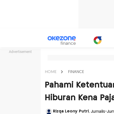
Advertisement
HOME
FINANCE
Pahami Ketentua
Hiburan Kena Paj
Rizqa Leony Putri
, Jurnalis-Ju