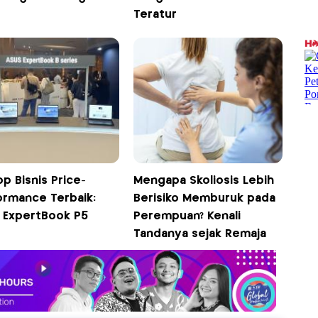
Teratur
p Bisnis Price-
Mengapa Skoliosis Lebih
ormance Terbaik:
Berisiko Memburuk pada
 ExpertBook P5
Perempuan? Kenali
Tandanya sejak Remaja