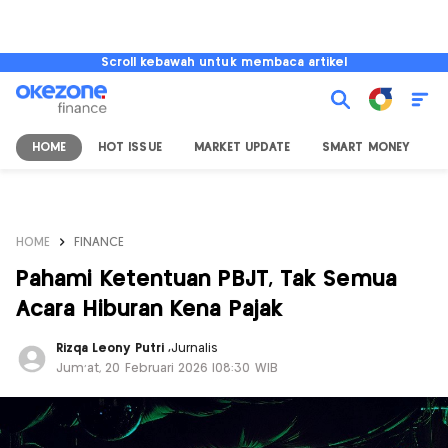
Scroll kebawah untuk membaca artikel
HOME
HOT ISSUE
MARKET UPDATE
SMART MONEY
I
HOME
FINANCE
Pahami Ketentuan PBJT, Tak Semua
Acara Hiburan Kena Pajak
Rizqa Leony Putri
,
Jurnalis
Jum'at, 20 Februari 2026 |08:30 WIB