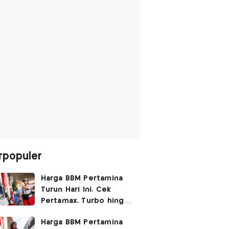
rpopuler
Harga BBM Pertamina
Turun Hari Ini, Cek
Pertamax, Turbo hingga
Pertalite 7 Agustus
Harga BBM Pertamina
2026