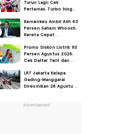
Turun Lagi! Cek
Pertamax, Turbo hingga
Pertalite Hari Ini 6
Kemenkeu Ambil Alih 60
Agustus 2026
Persen Saham Whoosh,
Kereta Cepat
Diperpanjang hingga
Promo Diskon Listrik 50
Surabaya
Persen Agustus 2026,
Cek Daftar Tarif dan
Syaratnya
LRT Jakarta Kelapa
Gading-Manggarai
Diresmikan 26 Agustus
2026
Advertisement