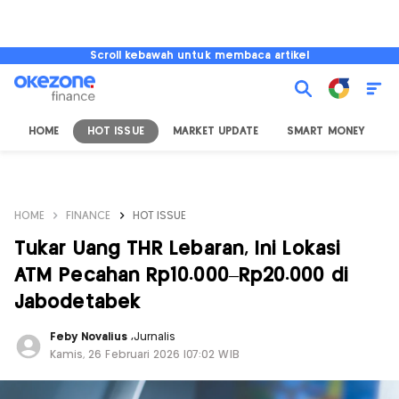
Scroll kebawah untuk membaca artikel
HOME
HOT ISSUE
MARKET UPDATE
SMART MONEY
I
HOME
FINANCE
HOT ISSUE
Tukar Uang THR Lebaran, Ini Lokasi
ATM Pecahan Rp10.000–Rp20.000 di
Jabodetabek
Feby Novalius
,
Jurnalis
Kamis, 26 Februari 2026 |07:02 WIB