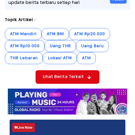
update berita terbaru setiap hari
Topik Artikel :
ATM Mandiri
ATM BNI
ATM Rp20.000
ATM Rp10.000
Uang THR
Uang Baru
THR Lebaran
Lokasi ATM
ATM
Lihat Berita Terkait
Live Now