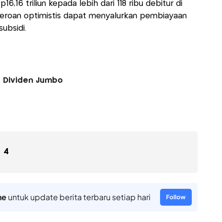
,16 triliun kepada lebih dari 118 ribu debitur di
rseroan optimistis dapat menyalurkan pembiayaan
ubsidi.
r Dividen Jumbo
4
ne
untuk update berita terbaru setiap hari
Follow