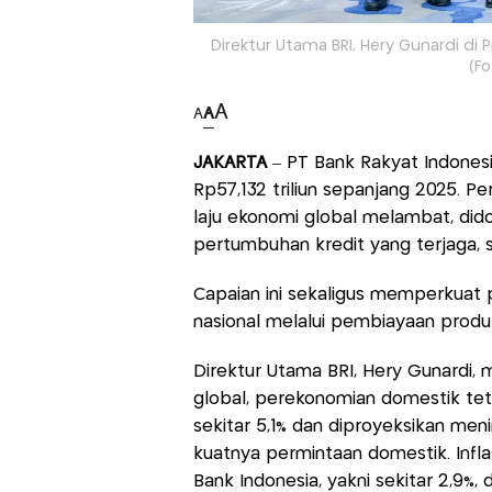
Direktur Utama BRI, Hery Gunardi di 
(F
A
A
A
JAKARTA
– PT Bank Rakyat Indones
Rp57,132 triliun sepanjang 2025. P
laju ekonomi global melambat, did
pertumbuhan kredit yang terjaga, s
Capaian ini sekaligus memperkua
nasional melalui pembiayaan produ
Direktur Utama BRI, Hery Gunardi,
global, perekonomian domestik tet
sekitar 5,1% dan diproyeksikan men
kuatnya permintaan domestik. Inflas
Bank Indonesia, yakni sekitar 2,9%,