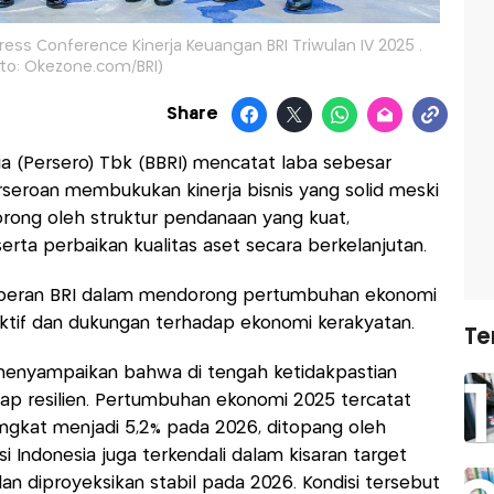
Press Conference Kinerja Keuangan BRI Triwulan IV 2025 .
oto: Okezone.com/BRI)
Share
ia (Persero) Tbk (BBRI) mencatat laba sebesar
erseroan membukukan kinerja bisnis yang solid meski
orong oleh struktur pendanaan yang kuat,
erta perbaikan kualitas aset secara berkelanjutan.
t peran BRI dalam mendorong pertumbuhan ekonomi
ktif dan dukungan terhadap ekonomi kerakyatan.
Te
 menyampaikan bahwa di tengah ketidakpastian
ap resilien. Pertumbuhan ekonomi 2025 tercatat
ingkat menjadi 5,2% pada 2026, ditopang oleh
i Indonesia juga terkendali dalam kisaran target
 dan diproyeksikan stabil pada 2026. Kondisi tersebut