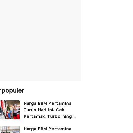
rpopuler
Harga BBM Pertamina
Turun Hari Ini, Cek
Pertamax, Turbo hingga
Pertalite 7 Agustus
Harga BBM Pertamina
2026