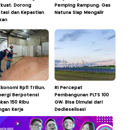
rkuat, Dorong
Pemping Rampung, Gas
stasi dan Kepastian
Natuna Siap Mengalir
kan
 Ekonomi Rp11 Triliun,
RI Percepat
nergi Berpotensi
Pembangunan PLTS 100
kan 150 Ribu
GW, Bisa Dimulai dari
ngan Kerja
Dedieselisasi