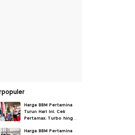
rpopuler
Harga BBM Pertamina
Turun Hari Ini, Cek
Pertamax, Turbo hingga
Pertalite 7 Agustus
Harga BBM Pertamina
2026