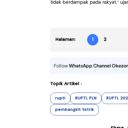
tidak berdampak pada rakyat,” ujar
Halaman:
1
2
Follow
WhatsApp Channel Okezo
Topik Artikel :
ruptl
RUPTL PLN
RUPTL 20
pembangkit listrik