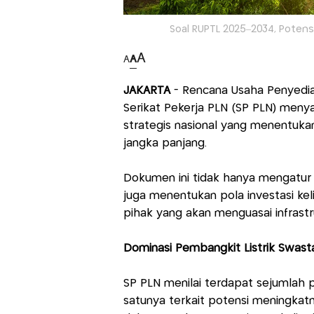
Soal RUPTL 2025–2034, Potens
A
A
A
JAKARTA
- Rencana Usaha Penyediaa
Serikat Pekerja PLN (SP PLN) me
strategis nasional yang menentuka
jangka panjang.
Dokumen ini tidak hanya mengatur 
juga menentukan pola investasi keli
pihak yang akan menguasai infrastruk
Dominasi Pembangkit Listrik Swast
SP PLN menilai terdapat sejumlah
satunya terkait potensi meningkatn