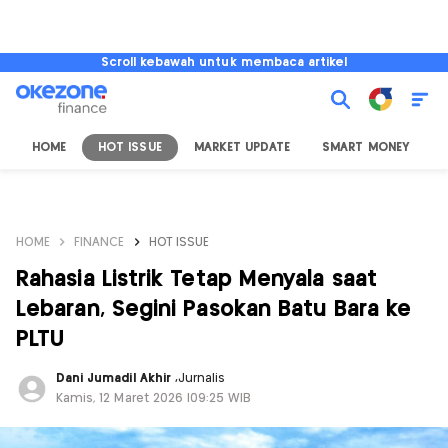
Scroll kebawah untuk membaca artikel
HOME
HOT ISSUE
MARKET UPDATE
SMART MONEY
I
HOME
FINANCE
HOT ISSUE
Rahasia Listrik Tetap Menyala saat
Lebaran, Segini Pasokan Batu Bara ke
PLTU
Dani Jumadil Akhir
,
Jurnalis
Kamis, 12 Maret 2026 |09:25 WIB