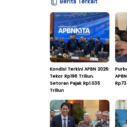
Berita Terkait
Kondisi Terkini APBN 2026:
Purba
Tekor Rp196 Triliun,
APBN
Setoran Pajak Rp1.035
Rp734
Triliun