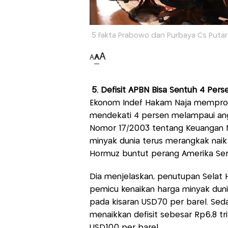
5 Fakta Prabowo dan Purbaya Cs Putar 
A
A
A
5. Defisit APBN Bisa Sentuh 4 Pers
Ekonom Indef Hakam Naja memproye
mendekati 4 persen melampaui an
Nomor 17/2003 tentang Keuangan Neg
minyak dunia terus merangkak naik
Hormuz buntut perang Amerika Serik
Dia menjelaskan, penutupan Selat H
pemicu kenaikan harga minyak duni
pada kisaran USD70 per barel. Sed
menaikkan defisit sebesar Rp6,8 tri
USD100 per barel.