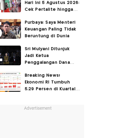
Hari Ini 5 Agustus 2026:
Cek Pertalite hingga
Pertamax, Ada yang
Purbaya: Saya Menteri
Turun
Keuangan Paling Tidak
Beruntung di Dunia
Sri Mulyani Ditunjuk
Jadi Ketua
Penggalangan Dana
untuk Negara Miskisn
Breaking News!
Ekonomi RI Tumbuh
5,29 Persen di Kuartal
II-2026
Advertisement