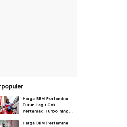
rpopuler
Harga BBM Pertamina
Turun Lagi! Cek
Pertamax, Turbo hingga
Pertalite Hari Ini 6
Harga BBM Pertamina
Agustus 2026