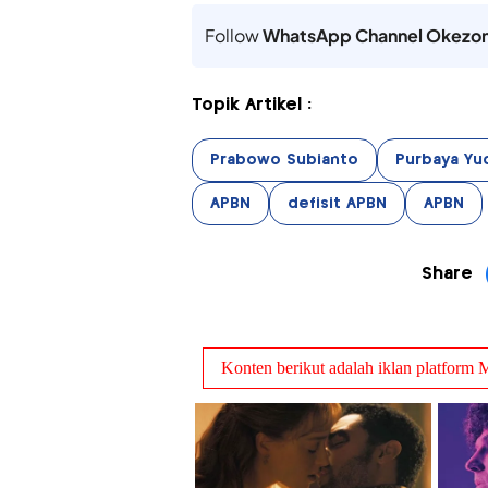
Follow
WhatsApp Channel Okezo
Topik Artikel :
Prabowo Subianto
Purbaya Yu
APBN
defisit APBN
APBN
Share