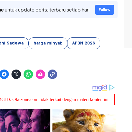
ne
untuk update berita terbaru setiap hari
Follow
dhi Sadewa
harga minyak
APBN 2026