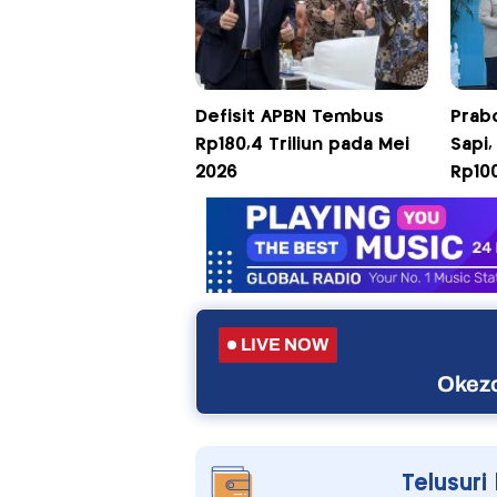
Defisit APBN Tembus
Prab
Rp180,4 Triliun pada Mei
Sapi,
2026
Rp100
LIVE NOW
Okezo
Telusuri