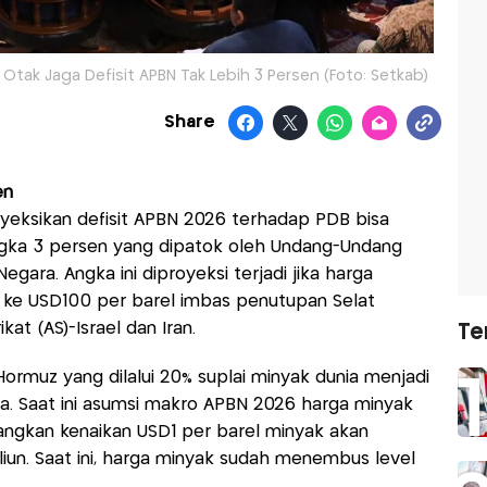
Otak Jaga Defisit APBN Tak Lebih 3 Persen (Foto: Setkab)
Share
en
ksikan defisit APBN 2026 terhadap PDB bisa
gka 3 persen yang dipatok oleh Undang-Undang
ara. Angka ini diproyeksi terjadi jika harga
 ke USD100 per barel imbas penutupan Selat
at (AS)-Israel dan Iran.
Te
ormuz yang dilalui 20% suplai minyak dunia menjadi
a. Saat ini asumsi makro APBN 2026 harga minyak
angkan kenaikan USD1 per barel minyak akan
liun. Saat ini, harga minyak sudah menembus level