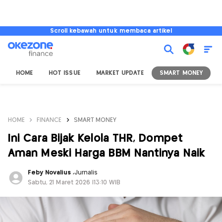
Scroll kebawah untuk membaca artikel
HOME
HOT ISSUE
MARKET UPDATE
SMART MONEY
I
HOME
FINANCE
SMART MONEY
Ini Cara Bijak Kelola THR, Dompet
Aman Meski Harga BBM Nantinya Naik
Feby Novalius
,
Jurnalis
Sabtu, 21 Maret 2026 |13:10 WIB